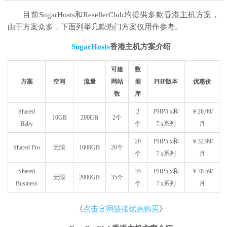
目前SugarHosts和ResellerClub均提供多款香港主机方案，
由于方案众多，下面列举几款热门方案仅用作参考。
SugarHosts
香港主机方案介绍
可建
数
方案
空间
流量
网站
据
PHP版本
优惠价
数
库
Shared
2
PHP5.x和
￥26.99/
10GB
200GB
2个
Baby
个
7.x系列
月
20
PHP5.x和
￥32.99/
Shared Pro
无限
1000GB
20
个
个
7.x系列
月
Shared
35
PHP5.x和
￥78.59/
无限
2000GB
35
个
Business
个
7.x系列
月
《
点击官网链接优惠购买
》