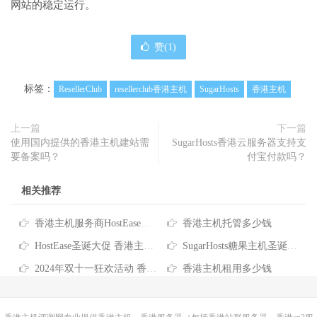
网站的稳定运行。
赞(
1
)
标签：
ResellerClub
resellerclub香港主机
SugarHosts
香港主机
上一篇
下一篇
使用国内提供的香港主机建站需
SugarHosts香港云服务器支持支
要备案吗？
付宝付款吗？
相关推荐
香港主机服务商HostEase推出2026年度六折优惠码
香港主机托管多少钱
HostEase圣诞大促 香港主机六折优惠低至$3.57/月 买独服最高送256IP
SugarHosts糖果主机圣诞狂欢 香港虚拟主机消费全额返
2024年双十一狂欢活动 香港服务器/主机/VPS优惠信息汇总
香港主机租用多少钱