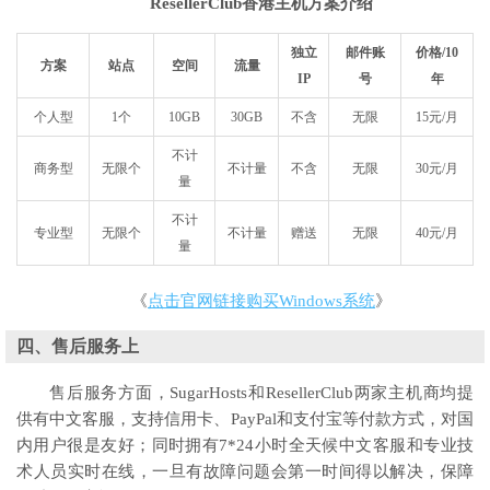
ResellerClub香港主机方案介绍
独立
邮件账
价格/10
方案
站点
空间
流量
IP
号
年
个人型
1
个
10GB
30GB
不含
无限
15
元
/
月
不计
商务型
无限个
不计量
不含
无限
30
元
/
月
量
不计
专业型
无限个
不计量
赠送
无限
40
元
/
月
量
《
点击官网链接购买Windows系统
》
四、售后服务上
售后服务方面，SugarHosts和ResellerClub两家主机商均提
供有中文客服，支持信用卡、PayPal和支付宝等付款方式，对国
内用户很是友好；同时拥有7*24小时全天候中文客服和专业技
术人员实时在线，一旦有故障问题会第一时间得以解决，保障