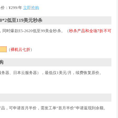
价：¥299/年
立即抢购
*2低至119美元秒杀
时爆款E5-2620低至99美金秒杀。（
秒杀产品和全场7折不可
（
裸机云七折
）
购
务器、日本云服务器），最低仅1美元/月，续费恢复原价。
机）产品，可申请首月半价，需发工单“首月半价”申请返现到余额。