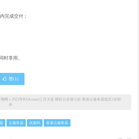
时内完成交付；
动同时享用。
赞(
1
)
评测网
»
2022年RAKsmart三月大促 裸机云全场七折 香港云服务器低至1折秒
杀
务器
云服务器
优惠码
香港云服务器