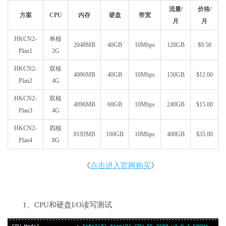
流量/
价格/
方案
CPU
内存
硬盘
带宽
月
月
HKCN2-
单核
2048MB
40GB
10Mbps
120GB
$9.50
Plan1
2G
HKCN2-
双核
4096MB
40GB
10Mbps
150GB
$12.00
Plan2
4G
HKCN2-
双核
4096MB
60GB
10Mbps
240GB
$15.00
Plan3
4G
HKCN2-
四核
8192MB
100GB
10Mbps
400GB
$35.00
Plan4
8G
《
点击进入官网购买
》
1、CPU和硬盘I/O读写测试