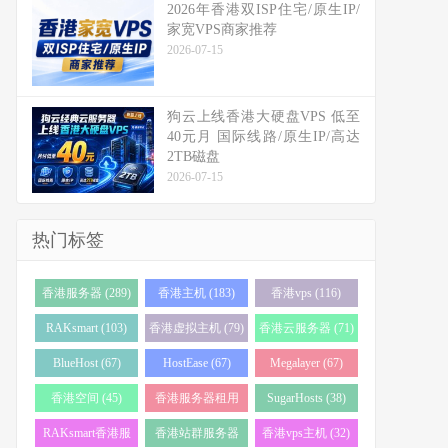
2026年香港双ISP住宅/原生IP/
家宽VPS商家推荐
2026-07-15
狗云上线香港大硬盘VPS 低至
40元月 国际线路/原生IP/高达
2TB磁盘
2026-07-15
热门标签
香港服务器 (289)
香港主机 (183)
香港vps (116)
RAKsmart (103)
香港虚拟主机 (79)
香港云服务器 (71)
BlueHost (67)
HostEase (67)
Megalayer (67)
香港空间 (45)
香港服务器租用
SugarHosts (38)
(43)
RAKsmart香港服
香港站群服务器
香港vps主机 (32)