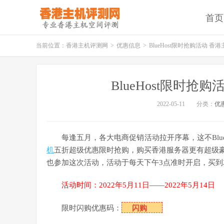
首页
当前位置：
香港主机评测网
>
优惠信息
>
BlueHost限时抢购活动 
BlueHost限时
2022-05-11
分类：
优
每逢
五月
，各大电商
促销
活动拉开序幕，这不Blue
机
五折超级优惠限时抢购，购买香港服务器更有超级
也参加这次活动，活动于每天下午3点准时开启，买
活动时间：2022年5月11日——2022年5月14日
限时闪购优惠码：
闪购