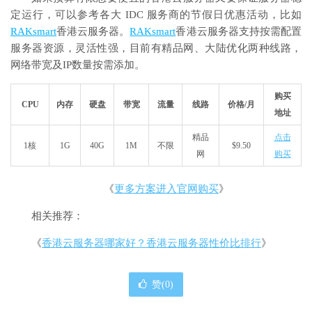
定运行，可以参考各大 IDC 服务商的节假日优惠活动，比如
RAKsmart
香港云服务器。
RAKsmart
香港云服务器支持按需配置
服务器资源，灵活性强，目前有精品网、大陆优化两种线路，
网络带宽及IP数量按需添加。
购买
CPU
内存
硬盘
带宽
流量
线路
价格/月
地址
精品
点击
1核
1G
40G
1M
不限
$9.50
网
购买
《
更多方案进入官网购买
》
相关推荐：
《
香港云服务器哪家好？香港云服务器性价比排行
》
赞(
0
)