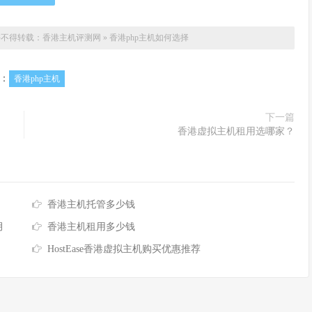
许不得转载：
香港主机评测网
»
香港php主机如何选择
：
香港php主机
下一篇
香港虚拟主机租用选哪家？
香港主机托管多少钱
月
香港主机租用多少钱
HostEase香港虚拟主机购买优惠推荐
主机、香港服务器（包括香港站群服务器、香港cn2服务器、香港云服务器）租用等产