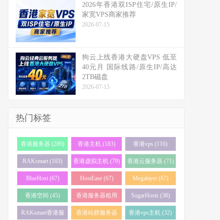
2026年香港双ISP住宅/原生IP/
家宽VPS商家推荐
2026-07-15
狗云上线香港大硬盘VPS 低至
40元月 国际线路/原生IP/高达
2TB磁盘
2026-07-15
热门标签
香港服务器 (289)
香港主机 (183)
香港vps (116)
RAKsmart (103)
香港虚拟主机 (79)
香港云服务器 (71)
BlueHost (67)
HostEase (67)
Megalayer (67)
香港空间 (45)
香港服务器租用
SugarHosts (38)
(43)
RAKsmart香港服
香港站群服务器
香港vps主机 (32)