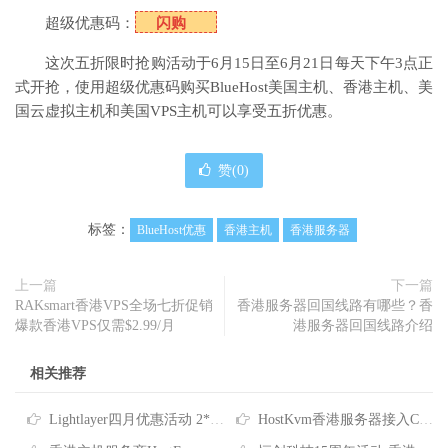
超级优惠码：
闪购
这次五折限时抢购活动于6月15日至6月21日每天下午3点正
式开抢，使用超级优惠码购买BlueHost美国主机、香港主机、美
国云虚拟主机和美国VPS主机可以享受五折优惠。
赞(
0
)
标签：
BlueHost优惠
香港主机
香港服务器
上一篇
下一篇
RAKsmart香港VPS全场七折促销
香港服务器回国线路有哪些？香
爆款香港VPS仅需$2.99/月
港服务器回国线路介绍
相关推荐
Lightlayer四月优惠活动 2*E5-2678V3香港服务器低至$165/月
HostKvm香港服务器接入CNIX网络 八折优惠每月$156起