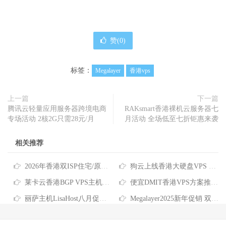
赞(
0
)
标签：
Megalayer
香港vps
上一篇
下一篇
腾讯云轻量应用服务器跨境电商
RAKsmart香港裸机云服务器七
专场活动 2核2G只需28元/月
月活动 全场低至七折钜惠来袭
相关推荐
2026年香港双ISP住宅/原生IP/家宽VPS商家推荐
狗云上线香港大硬盘VPS 低至40元月 国际线路/原生IP/高达2TB磁盘
莱卡云香港BGP VPS主机速度和性能评测 香港原生IP仅需25元/月
便宜DMIT香港VPS方案推荐 $36.9/年起 三网CMI/CN2 GIA/RETN国际线路
丽萨主机LisaHost八月促销 香港双ISP住宅VPS9折优惠低至79元/月
Megalayer2025新年促销 双E5-2660香港服务器仅需499/月