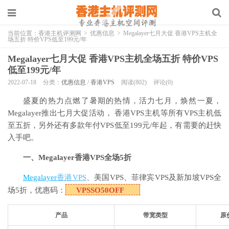
当前位置：
香港主机评测网
>
优惠信息
>
Megalayer七月大促 香港VPS主机全
场五折 特价VPS低至199元/年
Megalayer七月大促 香港VPS主机全场五折 特价VPS
低至199元/年
2022-07-18
分类：
优惠信息
/
香港VPS
阅读(802)
评论(0)
盛夏的热力点燃了暑期的热情，活力
七月
，焕然一夏，
Megalayer推出七月大促活动， 香港VPS主机等所有VPS主机低
至五折，另外还有多款年付VPS低至199元/年起，有需要的赶快
入手吧。
一、Megalayer香港VPS全场5折
Megalayer
香港VPS
、美国VPS、菲律宾VPS及新加坡VPS全
场5折，优惠码：
VPSSO50OFF
产品
带宽类型
原