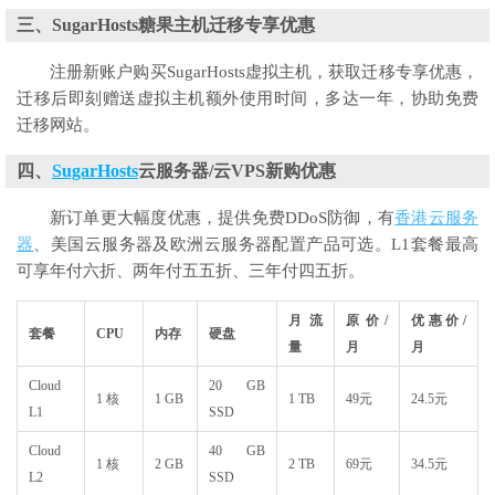
三、SugarHosts糖果主机迁移专享优惠
注册新账户购买SugarHosts虚拟主机，获取迁移专享优惠，
迁移后即刻赠送虚拟主机额外使用时间，多达一年，协助免费
迁移网站。
四、
SugarHosts
云服务器/云VPS新购优惠
新订单更大幅度优惠，提供免费DDoS防御，有
香港云服务
器
、美国云服务器及欧洲云服务器配置产品可选。L1套餐最高
可享年付六折、两年付五五折、三年付四五折。
月流
原价/
优惠价/
套餐
CPU
内存
硬盘
量
月
月
Cloud
20 GB
1 核
1 GB
1 TB
49元
24.5元
L1
SSD
Cloud
40 GB
1 核
2 GB
2 TB
69元
34.5元
L2
SSD