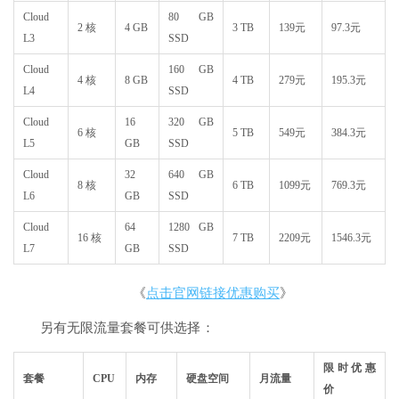
Cloud
80 GB
2 核
4 GB
3 TB
139元
97.3元
L3
SSD
Cloud
160 GB
4 核
8 GB
4 TB
279元
195.3元
L4
SSD
Cloud
16
320 GB
6 核
5 TB
549元
384.3元
L5
GB
SSD
Cloud
32
640 GB
8 核
6 TB
1099元
769.3元
L6
GB
SSD
Cloud
64
1280 GB
16 核
7 TB
2209元
1546.3元
L7
GB
SSD
《
点击官网链接优惠购买
》
另有无限流量套餐可供选择 ：
限时优惠
套餐
CPU
内存
硬盘空间
月流量
价