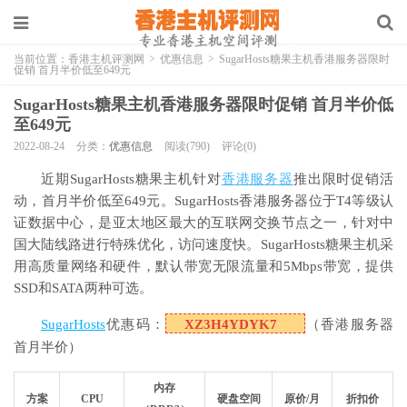
当前位置：
香港主机评测网
>
优惠信息
>
SugarHosts糖果主机香港服务器限时
促销 首月半价低至649元
SugarHosts糖果主机香港服务器限时促销 首月半价低
至649元
2022-08-24
分类：
优惠信息
阅读(790)
评论(0)
近期SugarHosts糖果主机针对
香港服务器
推出限时促销活
动，首月半价低至649元。SugarHosts香港服务器位于T4等级认
证数据中心，是亚太地区最大的互联网交换节点之一，针对中
国大陆线路进行特殊优化，访问速度快。SugarHosts糖果主机采
用高质量网络和硬件，默认带宽无限流量和5Mbps带宽，提供
SSD和SATA两种可选。
SugarHosts
优惠码：
XZ3H4YDYK7
（香港服务器
首月半价）
内存
方案
CPU
硬盘空间
原价/月
折扣价