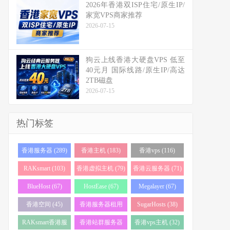
2026年香港双ISP住宅/原生IP/
家宽VPS商家推荐
2026-07-15
狗云上线香港大硬盘VPS 低至
40元月 国际线路/原生IP/高达
2TB磁盘
2026-07-15
热门标签
香港服务器 (289)
香港主机 (183)
香港vps (116)
RAKsmart (103)
香港虚拟主机 (79)
香港云服务器 (71)
BlueHost (67)
HostEase (67)
Megalayer (67)
香港空间 (45)
香港服务器租用
SugarHosts (38)
(43)
RAKsmart香港服
香港站群服务器
香港vps主机 (32)