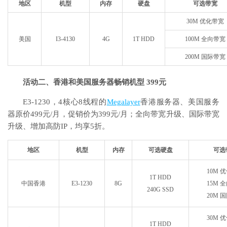
地区
机型
内存
硬盘
可选带宽
30M 优化带宽
美国
I3-4130
4G
1T HDD
100M 全向带宽
200M 国际带宽
活动二、香港和美国服务器畅销机型 399元
E3-1230，4核心8线程的
Megalayer
香港服务器、美国服务
器原价499元/月，促销价为399元/月；全向带宽升级、国际带宽
升级、增加高防IP，均享5折。
地区
机型
内存
可选硬盘
可选
10M 
1T HDD
中国香港
E3-1230
8G
15M 
240G SSD
20M 
30M 
1T HDD