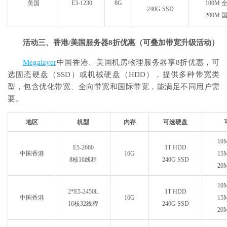
美国
E3-1230
8G
100M
240G SSD
200M
活动三、香港/美国服务器
8折优惠（可叠加带宽升级活动）
Megalayer
中国香港、美国机房物理服务器享8折优惠，可
选固态硬盘（SSD）或机械硬盘（HDD），提供多种带宽类
型，包含优化带宽、全向带宽和国际带宽，能满足不同用户需
要。
地区
机型
内存
可选硬盘
10
E5-2660
1T HDD
中国香港
16G
15
8核16线程
240G SSD
20
10
2*E5-2450L
1T HDD
中国香港
16G
15
16核32线程
240G SSD
20