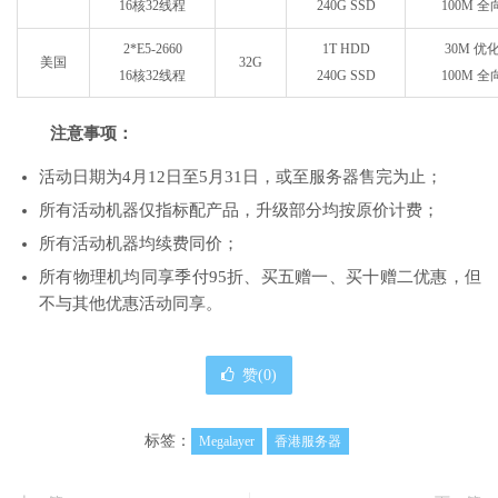
16核32线程
240G SSD
100M 
2*E5-2660
1T HDD
30M 优
美国
32G
16核32线程
240G SSD
100M 
注意事项：
活动日期为4月12日至5月31日，或至服务器售完为止；
所有活动机器仅指标配产品，升级部分均按原价计费；
所有活动机器均续费同价；
所有物理机均同享季付95折、买五赠一、买十赠二优惠，但
不与其他优惠活动同享。
赞(
0
)
标签：
Megalayer
香港服务器