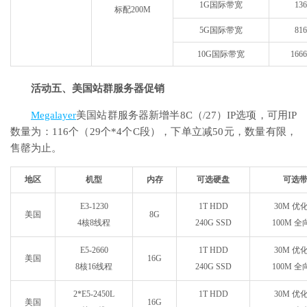
1G国际带宽
13
标配200M
5G国际带宽
81
10G国际带宽
166
活动五、美国站群服务器促销
Megalayer
美国站群服务器新增半8C（/27）IP选项，可用IP
数量为：116个（29个*4个C段），下单立减50元，数量有限，
售罄为止。
地区
机型
内存
可选硬盘
可选
E3-1230
1T HDD
30M 优
美国
8G
4核8线程
240G SSD
100M 
E5-2660
1T HDD
30M 优
美国
16G
8核16线程
240G SSD
100M 
2*E5-2450L
1T HDD
30M 优
美国
16G