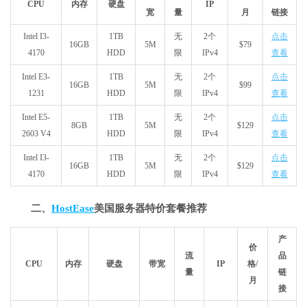
CPU
内存
硬盘
IP
宽
量
月
链接
Intel I3-
1TB
无
2个
点击
16GB
5M
$79
4170
HDD
限
IPv4
查看
Intel E3-
1TB
无
2个
点击
16GB
5M
$99
1231
HDD
限
IPv4
查看
Intel E5-
1TB
无
2个
点击
8GB
5M
$129
2603 V4
HDD
限
IPv4
查看
Intel I3-
1TB
无
2个
点击
16GB
5M
$129
4170
HDD
限
IPv4
查看
二、
HostEase
美国服务器特价套餐推荐
产
价
流
品
CPU
内存
硬盘
带宽
IP
格/
量
链
月
接