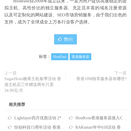
Hostease自2008年成立以来，一直为用户提供高速稳定的虚
拟主机、高性价比的独立服务器、充足且丰富的域名注册资源
以及可定制化的网站建设、SEO市场营销服务，由于我们出色的
支持，成为了全球成全上万各行业客户选择。
赞(
0
)
标签：
HostEase
香港服务器
上一篇
下一篇
SugarHosts糖果主机春季活动 香
香港10M独享服务器有哪些?
港主机买三年赠送两年只需
34.99元/月
相关推荐
Lightlayer四月优惠活动 2*E5-2678V3香港服务器低至$165/月
HostKvm香港服务器接入CNIX网络 八折优惠每月$156起
恒创科技15周年活动 香港云服务器4折仅需73元/月 香港服务器低至390元/月
RAKsmart年中618活动 香港服务器/站群服务器/大带宽服务器/高防服务器全场6.1折