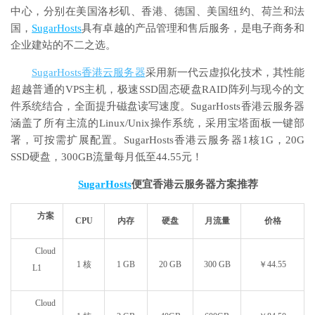
中心，分别在美国洛杉矶、香港、德国、美国纽约、荷兰和法
国，
SugarHosts
具有卓越的产品管理和售后服务，是电子商务和
企业建站的不二之选。
SugarHosts香港云服务器
采用新一代云虚拟化技术，其性能
超越普通的VPS主机，极速SSD固态硬盘RAID阵列与现今的文
件系统结合，全面提升磁盘读写速度。SugarHosts香港云服务器
涵盖了所有主流的Linux/Unix操作系统，采用宝塔面板一键部
署，可按需扩展配置。SugarHosts香港云服务器1核1G，20G
SSD硬盘，300GB流量每月低至44.55元！
SugarHosts
便宜香港云服务器方案推荐
方案
CPU
内存
硬盘
月流量
价格
Cloud
1 核
1 GB
20 GB
300 GB
￥44.55
L1
Cloud