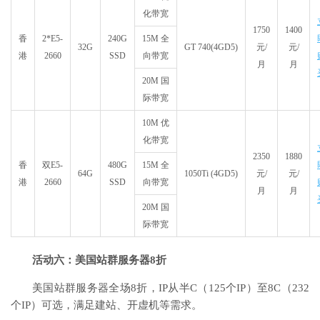
化带宽
1750
1400
香
2*E5-
240G
15M 全
32G
GT 740(4GD5)
元/
元/
港
2660
SSD
向带宽
月
月
20M 国
际带宽
10M 优
化带宽
2350
1880
香
双E5-
480G
15M 全
64G
1050Ti (4GD5)
元/
元/
港
2660
SSD
向带宽
月
月
20M 国
际带宽
活动六：美国站群服务器8折
美国站群服务器全场8折，IP从半C（125个IP）至8C（232
个IP）可选，满足建站、开虚机等需求。