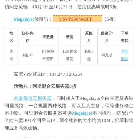
访问更流畅。10月1日至10月31日，使用优惠码限时5折。
Megalayer
优惠码：
USVPS50%OFF
（5折）
地
核心/内
原价/
促销价/
下单
IP数量
带宽
区
存
月
月
链接
美
1个家庭
15M优化
160元
立即
1核1G
80元起
国
带宽IP
带宽
起
购买
家宽VPS测试IP：104.247.120.254
活动八：阿里混合云服务器8折
香港混合云服务器
，同时接入了Megalayer全向带宽及香港
阿里线路，一台机器两种线路，可以互为主备，保障业务稳定
不中断。阿里混合云服务器可选
Megalayer
不同机型，搭配1个
全向带宽IP+1个阿里云IP，两个线路的大小均为10M，部署和管
理业务高效流畅。