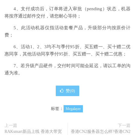
4、支付成功后，订单将进入审批（pending）状态，机器
将按序通过邮件交付，请您耐心等待；
5、此活动机器仅指活动套餐产品，升级部分均按原价计
费；
6、活动1、2、3均不与季付95折、买五赠一、买十赠二优
惠同享，其他活动同享季付95折、买五赠一、买十赠二优惠；
7、若升级产品硬件，交付时间可能会延迟，请以工单的沟
通为准。
赞(
0
)
标签：
Megalayer
上一篇
下一篇
RAKsmart新品上线 香港大带宽
香港CN2服务器怎么样?香港CN2