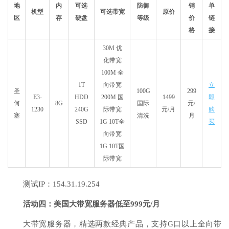
地
内
可选
防御
销
单
机型
可选带宽
原价
区
存
硬盘
等级
价
链
格
接
30M 优
化带宽
100M 全
1T
向带宽
立
圣
100G
299
E3-
HDD
200M 国
1499
即
何
8G
国际
元/
1230
240G
际带宽
元/月
购
塞
清洗
月
SSD
1G 10T全
买
向带宽
1G 10T国
际带宽
测试IP：154.31.19.254
活动四：美国大带宽服务器低至999元/月
大带宽服务器，精选两款经典产品，支持G口以上全向带