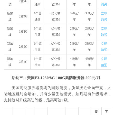
2核2G
坡
通IP
宽 3M
年
年
购买
新加
1个普
优化带
399元/
389元/
立即
2核4G
坡
通IP
宽 3M
年
年
购买
新加
1个原
优化带
249元/
239元/
立即
1核1G
坡
生IP
宽 3M
年
年
购买
新加
1个原
优化带
349元/
339元/
立即
2核2G
坡
生IP
宽 3M
年
年
购买
新加
1个原
优化带
449元/
439元/
立即
2核4G
坡
生IP
宽 3M
年
年
购买
活动三：美国E3-1230/8G 100G高防服务器 299元/月
美国高防服务器洗均为国际清洗，质量接近全向带宽，大
陆地区延时会增加，并有少量丢包情况。如后期有升级需求，
支持随时升级高防等级，最高可达T级。
促
下