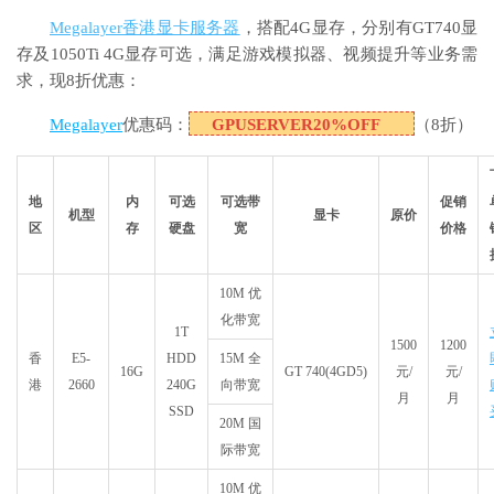
Megalayer香港显卡服务器
，搭配4G显存，分别有GT740显
存及1050Ti 4G显存可选，满足游戏模拟器、视频提升等业务需
求，现8折优惠：
Megalayer
优惠码：
GPUSERVER20%OFF
（8折）
地
内
可选
可选带
促销
机型
显卡
原价
区
存
硬盘
宽
价格
10M 优
化带宽
1T
1500
1200
香
E5-
HDD
15M 全
16G
GT 740(4GD5)
元/
元/
港
2660
240G
向带宽
月
月
SSD
20M 国
际带宽
10M 优