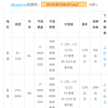
Megalayer
优惠码：
IPsSERVER20%fsj7
（8折）
下
地
内
可选
可选
促销
单
机型
IP选项
原价
区
存
硬盘
带宽
价格
链
接
30M
3（/29）+1/2
1T
优化
立
C(/25)
1150
920
美
E3-
HDD
带宽
即
8G
3个管理
元/
元/
国
1230
240G
100M
购
IP+125个业
月
月
SSD
全向
买
务IP起
带宽
30M
3（/29）+1/2
1T
优化
立
C(/25)
1250
1000
美
2*E5-
HDD
带宽
即
16G
3个管理
元/
元/
国
2450L
240G
100M
购
IP+125个业
月
月
SSD
全向
买
务IP起
带宽