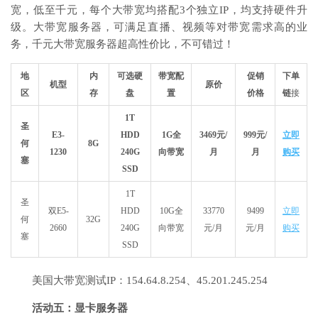
宽，低至千元，每个大带宽均搭配3个独立IP，均支持硬件升
级。大带宽服务器，可满足直播、视频等对带宽需求高的业
务，千元大带宽服务器超高性价比，不可错过！
地
内
可选硬
带宽配
促销
下单
机型
原价
区
存
盘
置
价格
链
接
1T
圣
E3-
HDD
1G全
3469元/
999元/
立即
何
8G
1230
240G
向带宽
月
月
购买
塞
SSD
1T
圣
双E5-
HDD
10G全
33770
9499
立即
何
32G
2660
240G
向带宽
元/月
元/月
购买
塞
SSD
美国大带宽测试IP：154.64.8.254、45.201.245.254
活动五：显卡服务器