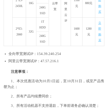
2*E5-
1100
即
16G
880元
云带
阿
2450L
元
购
240G
宽
里
买
SSD
云
IP
1T
立
HDD
2*E5-
1600
1280
即
32G
2660
元
元
购
240G
买
SSD
全向带宽测试IP：154.39.240.254
阿里云带宽测试IP：47.57.216.1
注意事项：
1、本次优惠活动为10月1日起，至10月31日，或至产品售
罄为止；
2、所有产品均续费同价；
3、所有活动机器不支持退款，下单前请务必确认清楚；