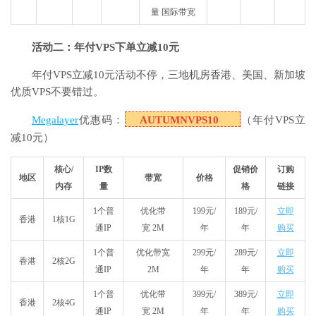
量 国际带宽
活动二：年付VPS下单立减10元
年付VPS立减10元活动不停，三地机房香港、美国、新加坡
优质VPS不要错过。
Megalayer
优惠码：
AUTUMNVPS10
（年付VPS立
减10元）
核心/
IP数
促销价
订购
地区
带宽
价格
内存
量
格
链接
1个普
优化带
199元/
189元/
立即
香港
1核1G
通IP
宽 2M
年
年
购买
1个普
优化带宽
299元/
289元/
立即
香港
2核2G
通IP
2M
年
年
购买
1个普
优化带
399元/
389元/
立即
香港
2核4G
通IP
宽 2M
年
年
购买