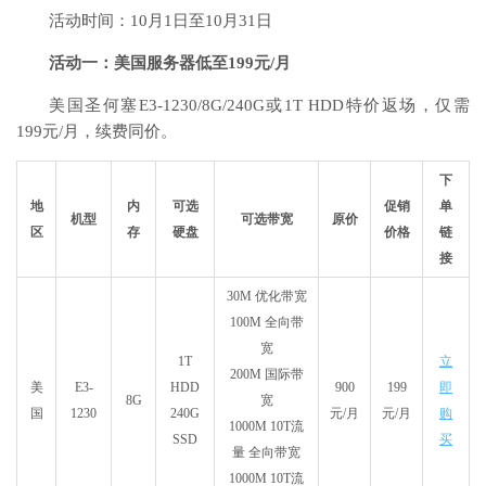
活动时间：10月1日至10月31日
活动一：美国服务器低至199元/月
美国圣何塞E3-1230/8G/240G或1T HDD特价返场，仅需
199元/月，续费同价。
下
地
内
可选
促销
单
机型
可选带宽
原价
区
存
硬盘
价格
链
接
30M 优化带宽
100M 全向带
宽
1T
立
200M 国际带
美
E3-
HDD
900
199
即
8G
宽
国
1230
240G
元/月
元/月
购
1000M 10T流
SSD
买
量 全向带宽
1000M 10T流