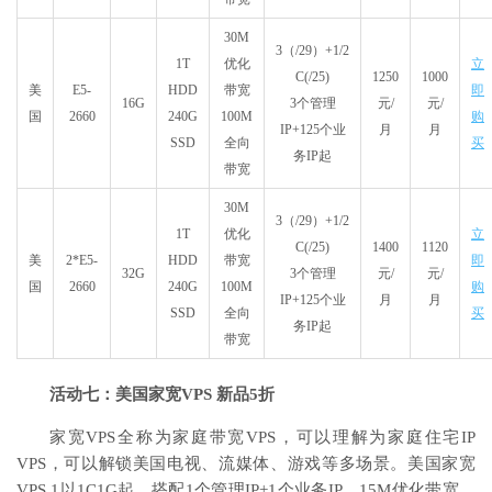
30M
3（/29）+1/2
1T
优化
立
C(/25)
1250
1000
美
E5-
HDD
带宽
即
16G
3个管理
元/
元/
国
2660
240G
100M
购
IP+125个业
月
月
SSD
全向
买
务IP起
带宽
30M
3（/29）+1/2
1T
优化
立
C(/25)
1400
1120
美
2*E5-
HDD
带宽
即
32G
3个管理
元/
元/
国
2660
240G
100M
购
IP+125个业
月
月
SSD
全向
买
务IP起
带宽
活动七：美国家宽VPS 新品5折
家宽VPS全称为家庭带宽VPS，可以理解为家庭住宅IP
VPS，可以解锁美国电视、流媒体、游戏等多场景。美国家宽
VPS 1️以1C1G起，搭配1个管理IP+1个业务IP，15M优化带宽，