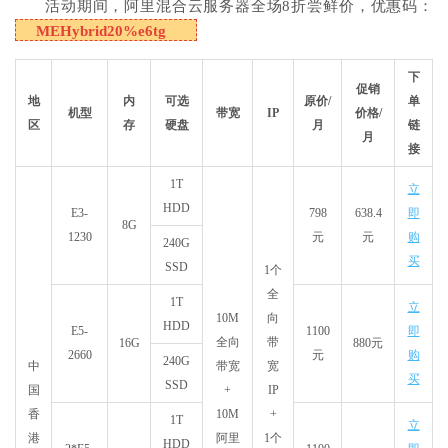
活动期间，阿里混合云服务器全场8折尝鲜价，优惠码：
MEHybrid20%e6tg
下
促销
地
内
可选
原价/
单
机型
带宽
IP
价格/
区
存
硬盘
月
链
月
接
1T
立
HDD
E3-
798
638.4
即
8G
1230
元
元
购
240G
买
SSD
1个
全
1T
立
10M
向
HDD
E5-
1100
即
全向
带
16G
880元
2660
元
购
240G
中
带宽
宽
买
SSD
国
+
IP
香
10M
+
1T
立
港
阿里
1个
HDD