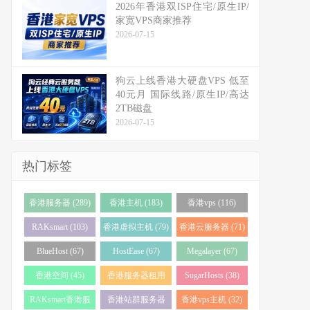
2026年香港双ISP住宅/原生IP/
家宽VPS商家推荐
2026-07-15
狗云上线香港大硬盘VPS 低至
40元月 国际线路/原生IP/高达
2TB磁盘
2026-07-15
热门标签
香港服务器 (289)
香港主机 (183)
香港vps (116)
RAKsmart (103)
香港虚拟主机 (79)
香港云服务器 (71)
BlueHost (67)
HostEase (67)
Megalayer (67)
香港空间 (45)
香港服务器租用
SugarHosts (38)
(43)
RAKsmart香港服
香港站群服务器
香港vps主机 (32)