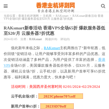
当前位置：
香港主机评测网
>
主机商
>
RAKsmart
>
RAKsmart新春活动 香港
VPS全场65折 爆款服务器低至$20/月 云服务器7折优惠
RAKsmart新春活动 香港VPS全场65折 爆款服务器低
至$20/月 云服务器7折优惠
2024-02-05
分类：
RAKsmart
阅读(618)
评论(0)
值此新年来临之际，
RAKsmart
主机商推出了“新年钜惠，低
价回馈”促销活动，让用户能够享受到丰富多样的产品优惠。这
次促销活动涵盖了多种产品，为用户提供了丰富的选择，
香港
VPS
全场65折，美国爆款服务器低价秒杀，仅$20/月，云服务
器、裸机云全场7折，云手机3折，以及新用户首单可享65折优
惠等，福利满满，优惠力度大，快来参与吧！
活动时间：美国西岸圣何塞时间 02/01/2024~02/29/2024
云手机全场3折：
2023Cphone70%off
新用户首单65折：
2023SD70off