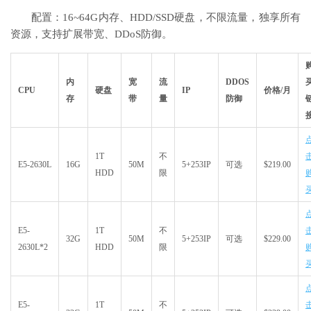
配置：16~64G内存、HDD/SSD硬盘，不限流量，独享所有
资源，支持扩展带宽、DDoS防御。
内
宽
流
DDOS
CPU
硬盘
IP
价格/月
存
带
量
防御
1T
不
E5-2630L
16G
50M
5+253IP
可选
$219.00
HDD
限
E5-
1T
不
32G
50M
5+253IP
可选
$229.00
2630L*2
HDD
限
E5-
1T
不