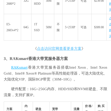
32G
50M
5+253IP
可选
$239.00
2680*2
HDD
限
E5-
1T
不
64G
50M
5+253IP
可选
$309.00
2683v4*2
SSD
限
《
点击访问官网查看更多方案
》
3、RAKsmart香港大带宽服务器方案
RAKsmart
香港大带宽服务器搭载Intel Xeon、Intel Xeon
Gold、Intel® Xeon® Platinum等高性能处理器，可选大陆优化、
大陆优化VIP、国际BGP带宽（30M~10G）。
硬件配置：16G~256G内存、HDD/SSD和NVME硬盘、不限
流量，支持扩展IP。
内
价格/
购买
方案
硬盘
宽带
流量