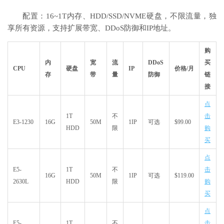
配置：16~1T内存、HDD/SSD/NVME硬盘，不限流量，独
享所有资源，支持扩展带宽、DDoS防御和IP地址。
购
内
宽
流
DDoS
买
CPU
硬盘
IP
价格/月
存
带
量
防御
链
接
点
1T
不
击
E3-1230
16G
50M
1IP
可选
$99.00
HDD
限
购
买
点
E5-
1T
不
击
16G
50M
1IP
可选
$119.00
2630L
HDD
限
购
买
点
E5-
1T
不
击