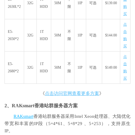
32G
50M
1IP
可选
$139.00
2630L*2
HDD
限
购
买
点
E5-
1T
不
击
32G
50M
1IP
可选
$144.00
2650*2
HDD
限
购
买
点
E5-
1T
不
击
32G
50M
1IP
可选
$149.00
2680*2
HDD
限
购
买
《
点击访问官网查看更多方案
》
2、RAKsmart香港站群服务器方案
RAKsmart
香港站群服务器采用Intel Xeon处理器、大陆优化
带宽和丰富的IP段（5+4*61、5+8*29 、5+253），支持原生
IP。