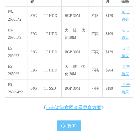
存
月
链接
E5-
点击
32G
1T HDD
BGP 30M
不限
$129
2630L*2
购买
E5-
大陆优
点击
32G
1T HDD
不限
$199
2630L*2
化 30M
购买
E5-
点击
32G
1T HDD
BGP 30M
不限
$139
2650*2
购买
E5-
大陆优
点击
32G
1T HDD
不限
$204
2650*2
化 30M
购买
E5-
点击
64G
1T SSD
BGP 30M
不限
$199
2683v4*2
购买
《
点击访问官网查看更多方案
》
赞(
0
)