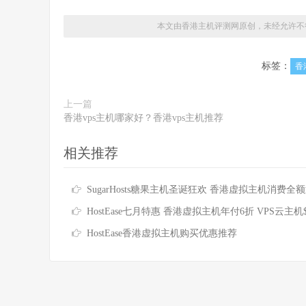
本文由香港主机评测网原创，未经允许不
标签：
香
上一篇
香港vps主机哪家好？香港vps主机推荐
相关推荐
SugarHosts糖果主机圣诞狂欢 香港虚拟主机消费全
HostEase七月特惠 香港虚拟主机年付6折 VPS云主机$3.99起 独服送253
HostEase香港虚拟主机购买优惠推荐
香港主机
评测网专业提供香港