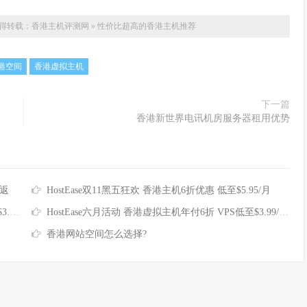
得转载：
香港主机评测网
»
性价比超高的香港主机推荐
港空间
香港虚拟主机
下一篇
香港新世界电讯机房服务器租用优势
额返
HostEase双11黑五狂欢 香港主机6折优惠 低至$5.95/月
IP
HostEase六月活动 香港虚拟主机年付6折 VPS低至$3.99/月 独服送125IP
香港网站空间怎么选择?
主机、香港服务器（包括香港站群服务器、香港cn2服务器、香港云服务器）租用等产
© 2026香港主机评测网版权所有
网站地图