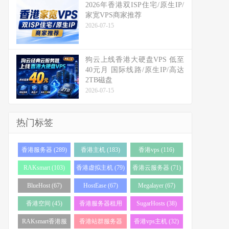
2026年香港双ISP住宅/原生IP/
家宽VPS商家推荐
2026-07-15
狗云上线香港大硬盘VPS 低至
40元月 国际线路/原生IP/高达
2TB磁盘
2026-07-15
热门标签
香港服务器 (289)
香港主机 (183)
香港vps (116)
RAKsmart (103)
香港虚拟主机 (79)
香港云服务器 (71)
BlueHost (67)
HostEase (67)
Megalayer (67)
香港空间 (45)
香港服务器租用
SugarHosts (38)
(43)
RAKsmart香港服
香港站群服务器
香港vps主机 (32)