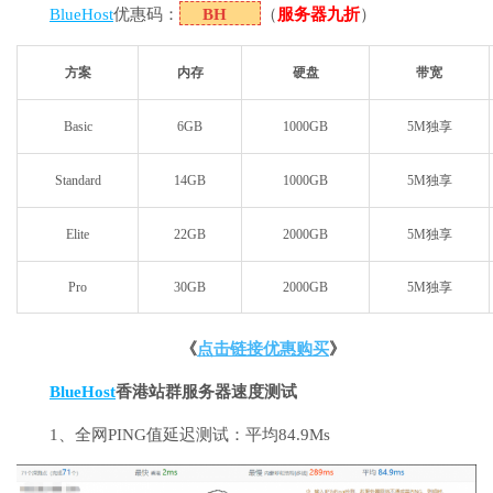
BlueHost
优惠码：
BH
（
服务器九折
）
方案
内存
硬盘
带宽
Basic
6GB
1000GB
5M
独享
Standard
14GB
1000GB
5M
独享
Elite
22GB
2000GB
5M
独享
Pro
30GB
2000GB
5M
独享
《
点击链接优惠购买
》
BlueHost
香港站群服务器速度测试
1、全网PING值延迟测试：平均84.9Ms