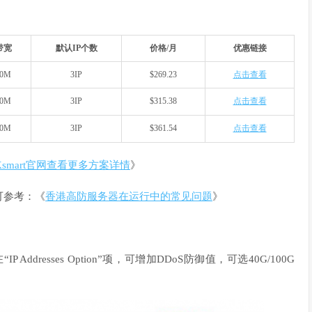
带宽
默认IP个数
价格/月
优惠链接
20M
3IP
$269.23
点击查看
20M
3IP
$315.38
点击查看
20M
3IP
$361.54
点击查看
smart官网查看更多方案详情
》
可参考：《
香港高防服务器在运行中的常见问题
》
Addresses Option”项，可增加DDoS防御值，可选40G/100G