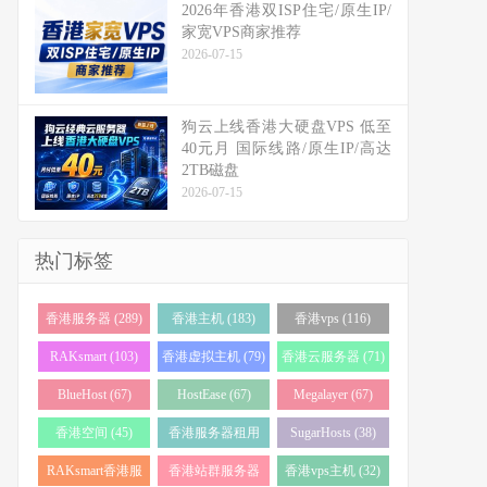
2026年香港双ISP住宅/原生IP/
家宽VPS商家推荐
2026-07-15
狗云上线香港大硬盘VPS 低至
40元月 国际线路/原生IP/高达
2TB磁盘
2026-07-15
热门标签
香港服务器 (289)
香港主机 (183)
香港vps (116)
RAKsmart (103)
香港虚拟主机 (79)
香港云服务器 (71)
BlueHost (67)
HostEase (67)
Megalayer (67)
香港空间 (45)
香港服务器租用
SugarHosts (38)
(43)
RAKsmart香港服
香港站群服务器
香港vps主机 (32)