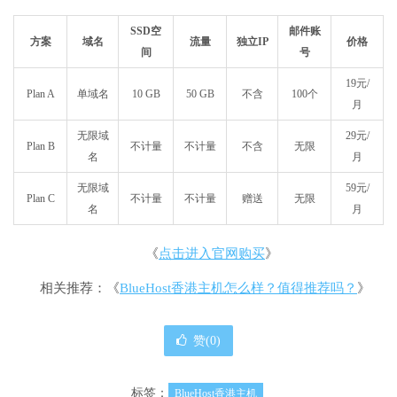
SSD空
邮件账
方案
域名
流量
独立IP
价格
间
号
19元/
Plan A
单域名
10 GB
50 GB
不含
100个
月
无限域
29元/
Plan B
不计量
不计量
不含
无限
名
月
无限域
59元/
Plan C
不计量
不计量
赠送
无限
名
月
《
点击进入官网购买
》
相关推荐：《
BlueHost香港主机怎么样？值得推荐吗？
》
赞(
0
)
标签：
BlueHost香港主机