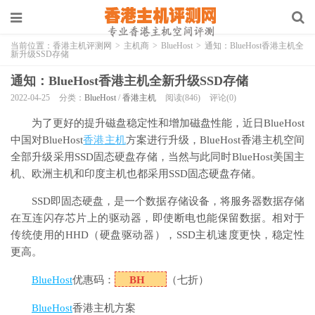
当前位置：
香港主机评测网
>
主机商
>
BlueHost
>
通知：BlueHost香港主机全
新升级SSD存储
通知：BlueHost香港主机全新升级SSD存储
2022-04-25
分类：
BlueHost
/
香港主机
阅读(846)
评论(0)
为了更好的提升磁盘稳定性和增加磁盘性能，近日BlueHost
中国对BlueHost
香港主机
方案进行升级，BlueHost香港主机空间
全部升级采用SSD固态硬盘存储，当然与此同时BlueHost美国主
机、欧洲主机和印度主机也都采用SSD固态硬盘存储。
SSD即固态硬盘，是一个数据存储设备，将服务器数据存储
在互连闪存芯片上的驱动器，即使断电也能保留数据。相对于
传统使用的HHD（硬盘驱动器），SSD主机速度更快，稳定性
更高。
BlueHost
优惠码：
BH
（七折）
BlueHost
香港主机方案