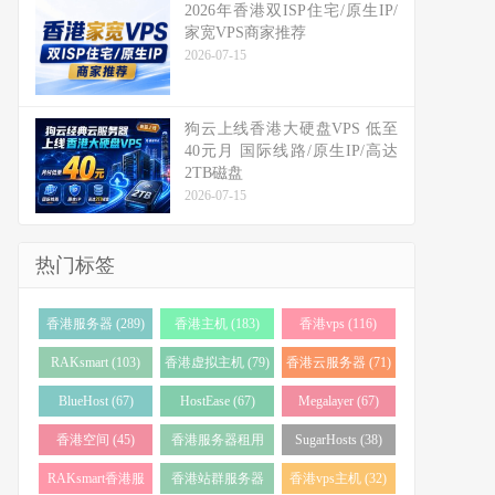
2026年香港双ISP住宅/原生IP/
家宽VPS商家推荐
2026-07-15
狗云上线香港大硬盘VPS 低至
40元月 国际线路/原生IP/高达
2TB磁盘
2026-07-15
热门标签
香港服务器 (289)
香港主机 (183)
香港vps (116)
RAKsmart (103)
香港虚拟主机 (79)
香港云服务器 (71)
BlueHost (67)
HostEase (67)
Megalayer (67)
香港空间 (45)
香港服务器租用
SugarHosts (38)
(43)
RAKsmart香港服
香港站群服务器
香港vps主机 (32)