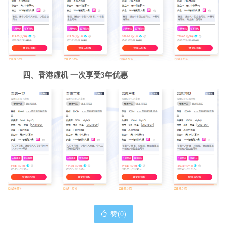
四、香港虚机 一次享受3年优惠
赞(
0
)