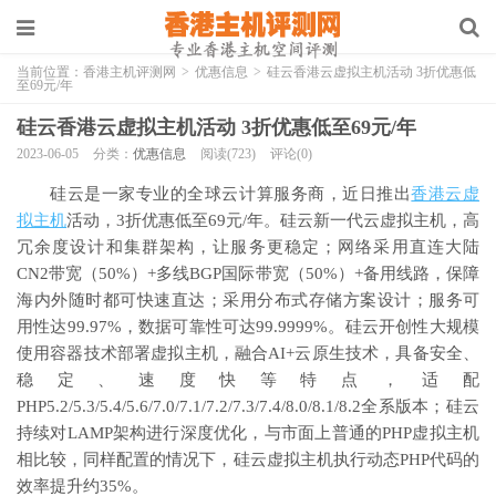
当前位置：
香港主机评测网
>
优惠信息
>
硅云香港云虚拟主机活动 3折优惠低
至69元/年
硅云香港云虚拟主机活动 3折优惠低至69元/年
2023-06-05
分类：
优惠信息
阅读(723)
评论(0)
硅云是一家专业的全球云计算服务商，近日推出
香港云虚
拟主机
活动，3折优惠低至69元/年。硅云新一代云虚拟主机，高
冗余度设计和集群架构，让服务更稳定；网络采用直连大陆
CN2带宽（50%）+多线BGP国际带宽（50%）+备用线路，保障
海内外随时都可快速直达；采用分布式存储方案设计；服务可
用性达99.97%，数据可靠性可达99.9999%。硅云开创性大规模
使用容器技术部署虚拟主机，融合AI+云原生技术，具备安全、
稳定、速度快等特点，适配
PHP5.2/5.3/5.4/5.6/7.0/7.1/7.2/7.3/7.4/8.0/8.1/8.2全系版本；硅云
持续对LAMP架构进行深度优化，与市面上普通的PHP虚拟主机
相比较，同样配置的情况下，硅云虚拟主机执行动态PHP代码的
效率提升约35%。