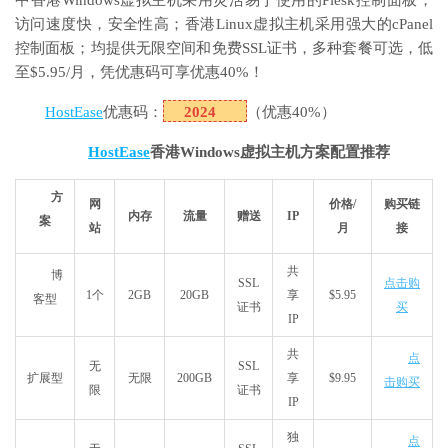
中香港Windows虚拟主机采用灵活易于使用的Plesk控制面板，
访问速度快，安全性高；香港Linux虚拟主机采用强大的cPanel
控制面板；均提供无限空间和免费SSL证书，多种套餐可选，低
至$5.95/月，凭优惠码可享优惠40%！
HostEase
优惠码：
2024
（优惠40%）
HostEase
香港
Windows
虚拟主机方案配置推荐
方
网
价格/
购买链
内存
流量
赠送
IP
案
站
月
接
共
博
SSL
点击购
1个
2GB
20GB
享
$5.95
客型
证书
买
IP
共
点
无
SSL
扩展型
无限
200GB
享
$9.95
击购买
限
证书
IP
独
点