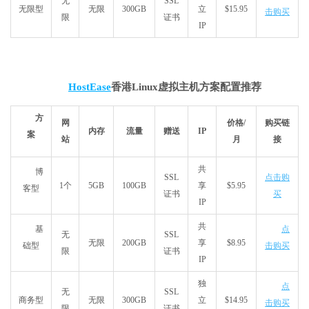
无
SSL
无限型
无限
300GB
立
$15.95
击购买
限
证书
IP
HostEase
香港Linux虚拟主机方案配置推荐
方
网
价格/
购买链
内存
流量
赠送
IP
案
站
月
接
共
博
SSL
点击购
1个
5GB
100GB
享
$5.95
客型
证书
买
IP
共
基
点
无
SSL
无限
200GB
享
$8.95
础型
击购买
限
证书
IP
独
点
无
SSL
商务型
无限
300GB
立
$14.95
击购买
限
证书