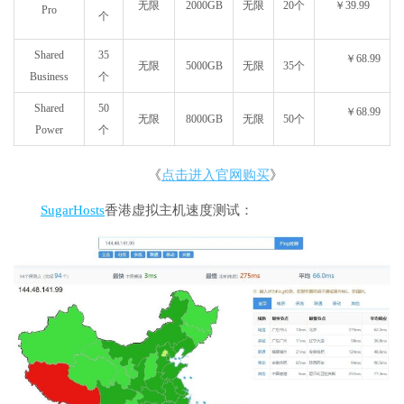
无限
2000GB
无限
20个
￥39.99
Pro
个
Shared
35
￥68.99
无限
5000GB
无限
35个
Business
个
Shared
50
￥68.99
无限
8000GB
无限
50个
Power
个
《
点击进入官网购买
》
SugarHosts
香港虚拟主机速度测试：