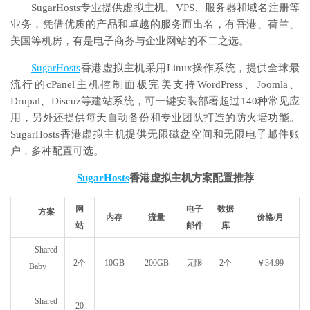
SugarHosts专业提供虚拟主机、VPS、服务器和域名注册等
业务，凭借优质的产品和卓越的服务而出名，有香港、荷兰、
美国等机房，有是电子商务与企业网站的不二之选。
SugarHosts
香港虚拟主机采用Linux操作系统，提供全球最
流行的cPanel主机控制面板完美支持WordPress、Joomla、
Drupal、Discuz等建站系统，可一键安装部署超过140种常见应
用，另外还提供每天自动备份和专业团队打造的防火墙功能。
SugarHosts香港虚拟主机提供无限磁盘空间和无限电子邮件账
户，多种配置可选。
SugarHosts
香港虚拟主机方案配置推荐
网
电子
数据
方案
内存
流量
价格/月
站
邮件
库
Shared
2个
10GB
200GB
无限
2个
￥34.99
Baby
Shared
20