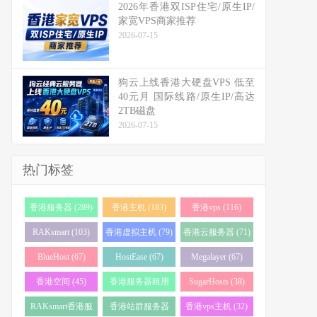
2026年香港双ISP住宅/原生IP/
家宽VPS商家推荐
2026-07-15
狗云上线香港大硬盘VPS 低至
40元月 国际线路/原生IP/高达
2TB磁盘
2026-07-15
热门标签
香港服务器 (289)
香港主机 (183)
香港vps (116)
RAKsmart (103)
香港虚拟主机 (79)
香港云服务器 (71)
BlueHost (67)
HostEase (67)
Megalayer (67)
香港空间 (45)
香港服务器租用
SugarHosts (38)
(43)
RAKsmart香港服
香港站群服务器
香港vps主机 (32)