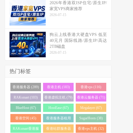
2026年香港双ISP住宅/原生IP/
家宽VPS商家推荐
2026-07-15
狗云上线香港大硬盘VPS 低至
40元月 国际线路/原生IP/高达
2TB磁盘
2026-07-15
热门标签
香港服务器 (289)
香港主机 (183)
香港vps (116)
RAKsmart (103)
香港虚拟主机 (79)
香港云服务器 (71)
BlueHost (67)
HostEase (67)
Megalayer (67)
香港空间 (45)
香港服务器租用
SugarHosts (38)
(43)
RAKsmart香港服
香港站群服务器
香港vps主机 (32)