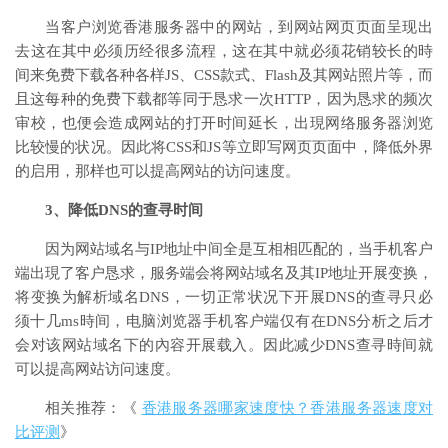
当客户浏览香港服务器中的网站，到网站网页页面呈现出
去这在其中必须历经很多流程，这在其中就必须花销较长的時
间来免费下载各种各样JS、CSS款式、Flash及其网站照片等，而
且这每种的免费下载都等同于恳求一次HTTP，因为恳求的频次
审校，也便会造成网站的打开时间延长，出現网络服务器浏览
比较慢的状况。因此将CSS和JS等立即写网页页面中，降低外界
的启用，那样也可以提高网站的访问速度。
3、降低DNS的查寻时间
因为网站域名与IP地址中间全是互相相匹配的，当手机客户
端出現了客户恳求，服务端会将网站域名及其IP地址开展变换，
将变换为解析域名DNS，一切正常状况下开展DNS的查寻只必
须十几ms時间，电脑浏览器手机客户端仅有在DNS分析之后才
会对该网站域名下的內容开展载入。因此减少DNS查寻時间就
可以提高网站访问速度。
相关推荐：《
香港服务器哪家速度快？香港服务器速度对
比评测
》